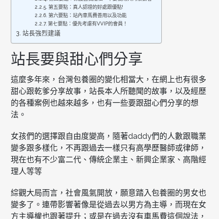
第五要點：真人認證的好處跟優點!
第六要點：站內車馬費善用以及功能
第七要點：優先考慮有VVIP的會員！
站長強烈建議
站長要與甜心們分享
這麼多年來，台灣包養圈的變化相當大，在網上也有很多
甜心跟乾爹分享故事，站長本人所聽聞的故事，以及經歷
的各種案例也越來越多，也有一些要跟甜心們分享的想
法。
女孩們的選擇跟自由度變高，隨著daddy們的人數跟職業
變多跟多樣化，不再跟過去一樣只有高學歷醫師或律師，
現在也有不少富二代、傳統企業主、新興企業家、高階經
理人等等
綜觀大局而言，社會風氣開放，願意踏入包養圈的男女也
變多了。連帶影響著像是從過去以男方為主導，而現在女
方主導權也跟著提升；或是在過去沒有車馬費這個說法，