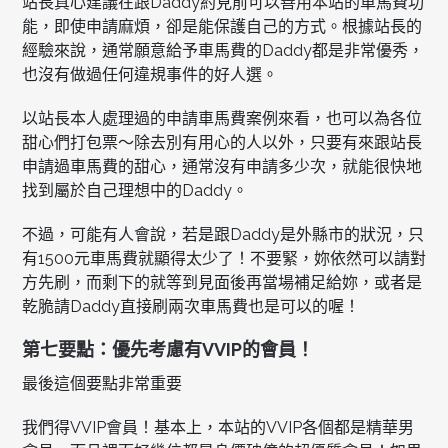
站長真心建議在跟Daddy約見前可以善用本站的車馬費功
能，即使申請麻煩，卻是能保護自己的方式。根據站長的
經驗來說，通常願意給予車馬費的Daddy都是非常優秀，
也沒有做過任何違規事件的好人選。
以站長本人處理過的申請車馬費案例來看，也可以為各位
甜心們打包票～除去別有用心的人以外，只要有來跟站長
申請過車馬費的甜心，通常沒有申請多少次，就能很快地
找到屬於自己理想中的Daddy。
不過，可能有人會說，若是跟Daddy是外縣市的狀況，只
有1500元車馬費就顯得太少了！不要緊，妳依然可以請對
方先刷，而剩下的就等到見面後再當場補足給妳，或者是
乾脆請Daddy直接刷兩次車馬費也是可以的喔！
第七要點：優先考慮有VVIP的會員！
最後這個要點非常重要
我們得VVIP會員！基本上，本站的VVIP各個都是精華男