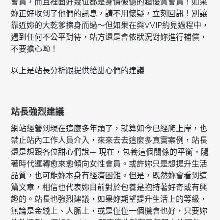
會員，而且裡面好幾位都是身價破億的超優質會員！如果
妳正好收到了他們的訊息，請不用懷疑，立刻回訊！別讓
靠近妳的大乾爹擦身而過～但如果在與VVIP約見過程中，
遇到任何不公平對待，站方還是會依狀況對妳進行補償，
不要擔心呦！
以上是站長分析跟提供給甜心們的建議
站長強烈建議
網站經營到現在這麼多年頭了，就算如今已經爬上岸，也
禁止站內工作人員介入，來來去去這麼多真實案例，站長
還是想跟各位甜心們說— 現在，包養這個關係的平衡，隨
著時代運轉愈來愈傾向女性會員。或許妳只是想提升生活
品質，也可能妳本身有經濟困難。但是，既然妳會看到這
篇文章，相信也代表妳目前對於包養是抱持著好奇或有興
趣的。站長也強烈建議，如果妳期望提升生活上的等級，
無論是金錢上、人脈上，或是僅僅一個機會也好，只要妳