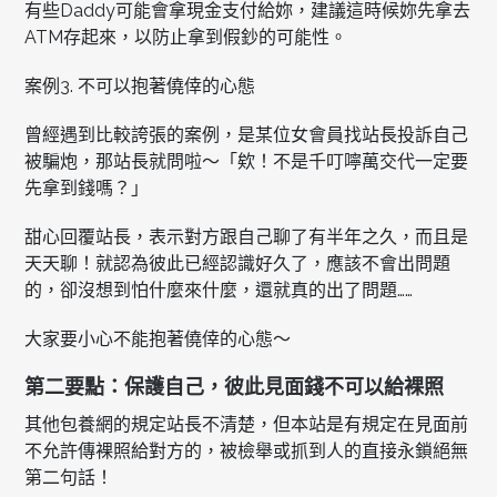
有些Daddy可能會拿現金支付給妳，建議這時候妳先拿去
ATM存起來，以防止拿到假鈔的可能性。
案例3. 不可以抱著僥倖的心態
曾經遇到比較誇張的案例，是某位女會員找站長投訴自己
被騙炮，那站長就問啦～「欸！不是千叮嚀萬交代一定要
先拿到錢嗎？」
甜心回覆站長，表示對方跟自己聊了有半年之久，而且是
天天聊！就認為彼此已經認識好久了，應該不會出問題
的，卻沒想到怕什麼來什麼，還就真的出了問題……
大家要小心不能抱著僥倖的心態～
第二要點：保護自己，彼此見面錢不可以給裸照
其他包養網的規定站長不清楚，但本站是有規定在見面前
不允許傳裸照給對方的，被檢舉或抓到人的直接永鎖絕無
第二句話！