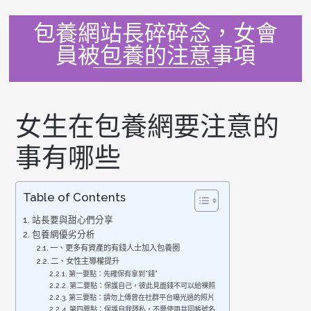
Skip
to
包養網站長碎碎念，女會
content
員被包養的注意事項
女生在包養網要注意的
事有哪些
Table of Contents
站長要與甜心們分享
包養網優劣分析
一、更多有資產的有錢人士加入包養圈
二、女性主導權提升
第一要點：先確保有拿到”錢”
第二要點：保護自己，彼此見面錢不可以給裸照
第三要點：請勿上傳曾在社群平台曝光過的照片
第四要點：保護自我隱私，不要使用共同帳號名